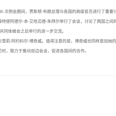
46 次例会期间，贾斯顿-布朗总理与各国的高级官员进行了重要
特使阿德尔-本-艾哈迈德-朱拜尔举行了会谈，讨论了两国之间
比共同体峰会之后举行的进一步交流。
雪莉-阿约科尔-博奇威。值得注意的是，博奇威也同样是加纳
论时，致力于推动双边会谈，促进各国间的合作。